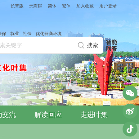
简体
繁体
加入收藏
长辈版
无障碍
用户登录
医保
就业
社保
优化营商环境
智能
问答
动交流
解读回应
走进叶集