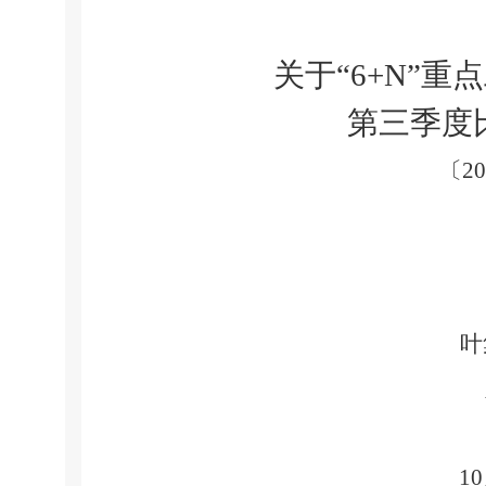
关于
“
6+N
”重
第三季度
〔
20
叶
10