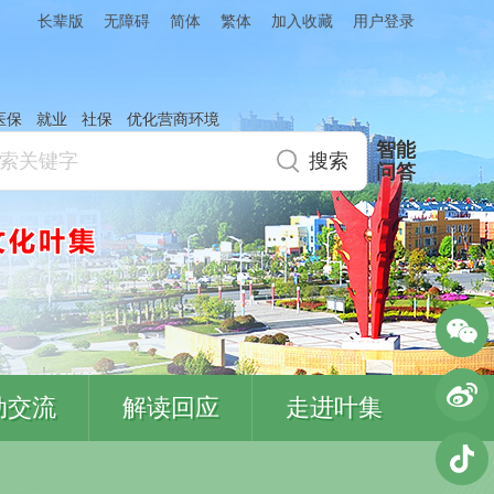
简体
繁体
加入收藏
长辈版
无障碍
用户登录
医保
就业
社保
优化营商环境
智能
问答
动交流
解读回应
走进叶集