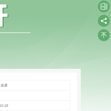
立改废
15:18