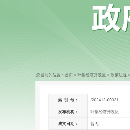
您当前的位置：
首页
> 叶集经济开发区
>
政策法规
索
引
号：
/202412-00021
发布机构：
叶集经济开发区
成文日期：
暂无