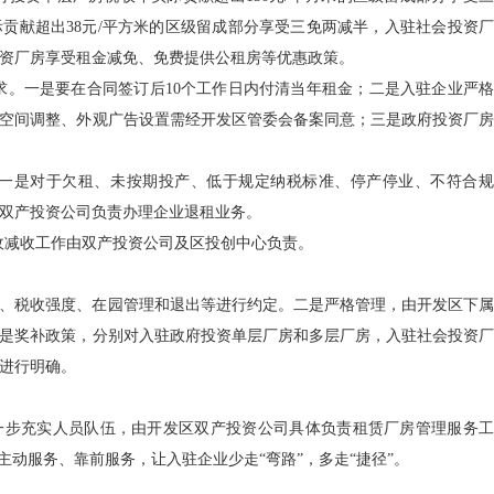
贡献超出38元/平方米的区级留成部分享受三免两减半，入驻社会投资厂
资厂房享受租金减免、免费提供公租房等优惠政策。
要求。一是要在合同签订后10个工作日内付清当年租金；二是入驻企业严格
空间调整、外观广告设置需经开发区管委会备案同意；三是政府投资厂房
序。一是对于欠租、未按期投产、低于规定纳税标准、停产停业、不符合规
双产投资公司负责办理企业退租业务。
免收减收工作由双产投资公司及区投创中心负责。
、税收强度、在园管理和退出等进行约定。二是严格管理，由开发区下属
是奖补政策，分别对入驻政府投资单层厂房和多层厂房，入驻社会投资厂
进行明确。
一步充实人员队伍，由开发区双产投资公司具体负责租赁厂房管理服务工
主动服务、靠前服务，让入驻企业少走“弯路”，多走“捷径”。