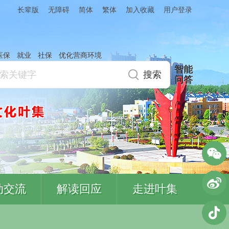
简体
繁体
加入收藏
长辈版
无障碍
用户登录
医保
就业
社保
优化营商环境
智能
问答
动交流
解读回应
走进叶集