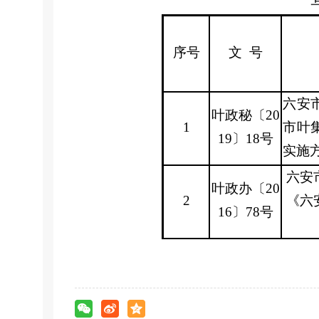
序号
文
号
六安
叶政秘〔
20
1
市叶
19〕18号
实施
六安
叶政办〔
20
2
《六
16〕78号