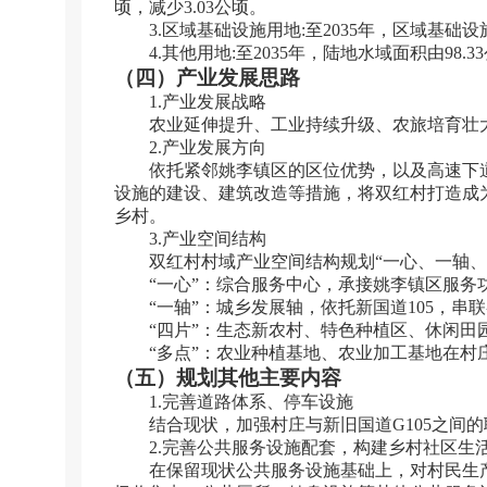
顷，减少
3.03
公顷。
3.
区域基础设施用地
:
至
2035
年，区域基础设
4.
其他用地
:
至
2035
年，陆地水域面积由
98.33
（四）产业发展思路
1.
产业发展战略
农业延伸提升、工业持续升级、农旅培育壮
2.
产业发展方向
依托紧邻姚李镇区的区位优势，以及高速下
设施的建设、建筑改造等措施，将双红村打造成
乡村。
3.
产业空间结构
双红村村域产业空间结构规划“一心、一轴、
“一心”：综合服务中心，承接姚李镇区服
“一轴”：城乡发展轴，依托新国道
105
，串联
“四片”：生态新农村、特色种植区、休闲田
“多点”：农业种植基地、农业加工基地在村
（五）规划其他主要内容
1.
完善道路体系、停车设施
结合现状，加强村庄与新旧国道
G105
之间的
2.
完善公共服务设施配套，构建乡村社区生
在保留现状公共服务设施基础上，对村民生