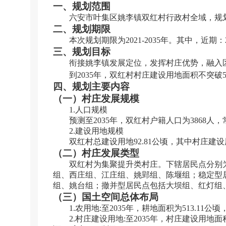
一、规划范围
六安市叶集区姚李镇双红村行政村全域，规
二、规划期限
本次规划期限为
2021-2035
年。其中，近期：
三、规划目标
衔接姚李镇发展定位，发挥村庄优势，融入
到
2035
年，双红村村庄建设用地面积不突破
四、规划主要内容
（一）村庄发展规模
1.
人口规模
预测至
2035
年，双红村户籍人口为
3868
人，
2.
建设用地规模
双红村总建设用地
92.81
公顷，其中村庄建设
（二）村庄发展类型
双红村为集聚提升类村庄。下辖居民点分别
组、西庄组、江庄组、姚郢组、陈堰组；稳定型
组、姚台组；撤并型居民点包括大坝组、红灯组
（三）国土空间总体布局
1.
农用地
:
至
2035
年，耕地面积为
513.11
公顷
2.
村庄建设用地
:
至
2035
年，村庄建设用地面