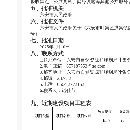
圾收集点、公共厕所、健身设施等其他公共服务
五、批准机关
六安市人民政府
六、批准文件
六安市人民政府关于《六安市叶集区洪集镇
号）
七、批准日期
2025
年
1
月
10
日
八、联系方式
1.
联系单位：六安市自然资源和规划局叶集
2.
电子邮箱：
657187553@qq.com
3.
邮寄地址：六安市自然资源和规划局叶集
4.
邮编：
237432
5.
电话：
0564-2772162
6.
联系人：谌佳节
九、近期建设项目工程表
项目规模
资金规
项目类型
项目名称
项目位置
（
hm
²
)
（万元