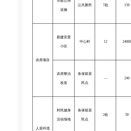
市政公用
公共厕所
7
处
150
设施
新建安置
中心村
12
2400
小区
农房项目
农房整治
各保留居
—
240
改造
民点
村民健身
各保留居
2
处
50
活动场地
民点
人居环境