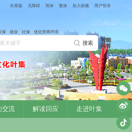
简体
繁体
加入收藏
长辈版
无障碍
用户登录
医保
就业
社保
优化营商环境
智能
问答
动交流
解读回应
走进叶集