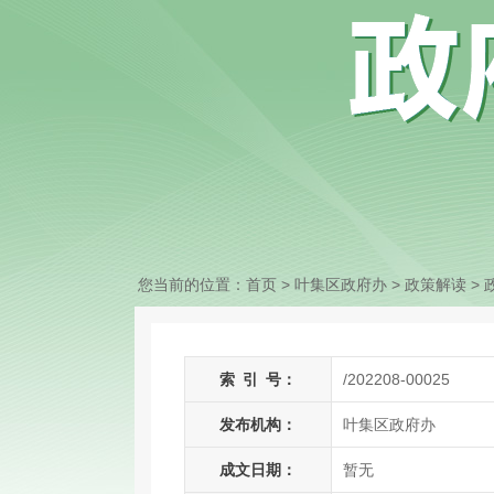
您当前的位置：
首页
> 叶集区政府办
>
政策解读
>
索
引
号：
/202208-00025
发布机构：
叶集区政府办
成文日期：
暂无