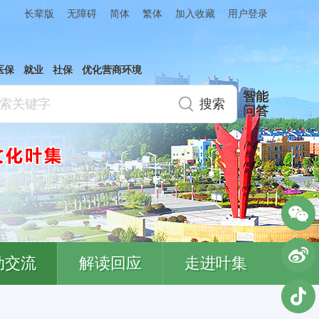
简体
繁体
加入收藏
长辈版
无障碍
用户登录
医保
就业
社保
优化营商环境
智能
问答
动交流
解读回应
走进叶集