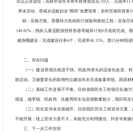
试点正在选址；高校毕业生等青年群体就业见习9人，完成率11.69%
养未启动。⑥城乡适龄妇女“两癌”免费筛查：农村宫颈癌筛查1833
助：应救尽救。⑧重特大疾病医疗保险和救助工程：应保尽
140.82%
；残疾儿童适配假肢矫形器等辅具计划
6
月底前完成。
⑩
健身圈建设：完成建设任务
6
个，完成率
46.15%
。
⑬15
分钟阅读
二、存在问题
（一）建设类项目推进不快。民政局牵头的适老化改造、村
能启动。卫健委牵头的新增托位建设尚未完成备案审批。因原材
（二）基础工作进展不平衡。目前省级民生工程项目实施方
报送，姚李镇、民政局、住建局民生信息报数量较少，我区民生
（三）民生宣传未全面铺开。目前我区民生工程宣传方案、
不能开展；线上宣传力度不大，未能充分利用微信、抖音等新媒
三、下一步工作安排