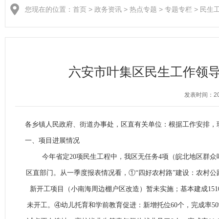
您现在的位置：
首页
>
政务资讯
>
热点专题
>
专题专栏
>
民生
六安市叶集区民生工作领导
发表时间：202
各乡镇人民政府、街道办事处，区直有关单位：根据工作安排，
一、项目进展情况
今年省定
20项民生工程中，我区无任务4项（皖北地区群众
区直部门。从一季度报表情况看，①“四好农村路”建设：农村公路提质
新开工项目（小南海周边棚户区改造）暂未实施；基本建成151
未开工。④幼儿托育和学前教育促进：新增托位60个，完成率50