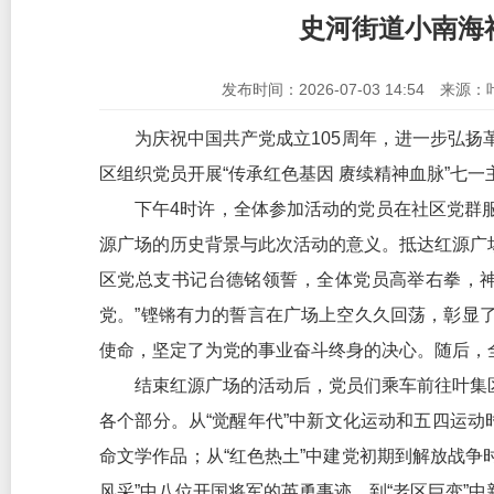
史河街道小南海
发布时间：2026-07-03 14:54
来源：
为庆祝中国共产党成立105周年，进一步弘扬
区组织党员开展“传承红色基因 赓续精神血脉”七
下午4时许，全体参加活动的党员在社区党群
源广场的历史背景与此次活动的意义。抵达红源广
区党总支书记台德铭领誓，全体党员高举右拳，神
党。”铿锵有力的誓言在广场上空久久回荡，彰显
使命，坚定了为党的事业奋斗终身的决心。随后，
结束红源广场的活动后，党员们乘车前往叶集
各个部分。从“觉醒年代”中新文化运动和五四运动
命文学作品；从“红色热土”中建党初期到解放战争
风采”中八位开国将军的英勇事迹，到“老区巨变”