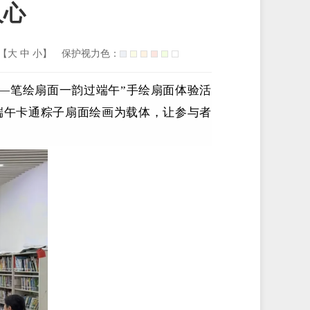
人心
【
大
中
小
】
保护视力色：
——笔绘扇面一韵过端午”手绘扇面体验活
端午卡通粽子扇面绘画为载体，让参与者