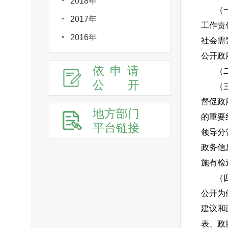
2018年
（
2017年
工作责
2016年
社会需
公开政
依申请
（
公
开
（
督促政
地方部门
的重要
平台链接
领导分
政务信
施有检
（
公开为
建议和
表、政