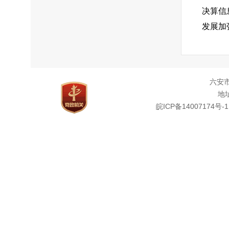
决算信
发展加
重大政
应，坚
（
六安
备案和
地址
科室单
皖ICP备14007174号-1
渠道监
论监督
容。
二
第二
信息