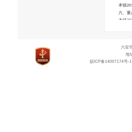
本镇
20
六、重
本镇2
七、政
本镇2
八、舆
六安
本镇2
地址
九、议
皖ICP备14007174号-1
本镇2
十、网
本镇2
十一、
（一）
年
2016
现在以
（
）
1
（
）
2
分子栏