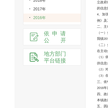
2018年
立政府
的信息
2017年
、加
4
2016年
例》及
二、主
依申请
（一）
我镇
公
开
20
（二）
在主动
地方部门
（
）
1
平台链接
供信息
（
）
2
（
）
3
三、依
年
2016
四、政
本镇政
五、因