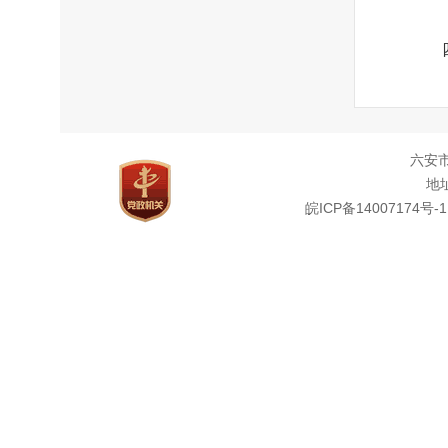
（二
四、
五、
我局
六安
地址
案件
皖ICP备14007174号-1
六、
20
在：
全建
税收