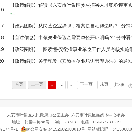
【政策解读】解读《六安市叶集区乡村振兴人才职称评审
16
件
17
【政策图解】从民营企业辞职，档案是自动转递吗？1分钟
18
【宣讲信息】申领失业保险金需要单位开证明吗？1分钟看
19
【政策图解】一图读懂-安徽省事业单位工作人员考核实施
20
【政策解读】关于印发《安徽省创业培训管理办法》的通
首页
上一页
1
2
3
下一页
末页
共3页
跳
六安市叶集区人民政府办公室主办 六安市叶集区融媒体中心承办
地址：花园中路88号 邮编：237431 电话：0564-2731309
7174号-1
皖公网安备 34152602000010号
网站标识码：3415000