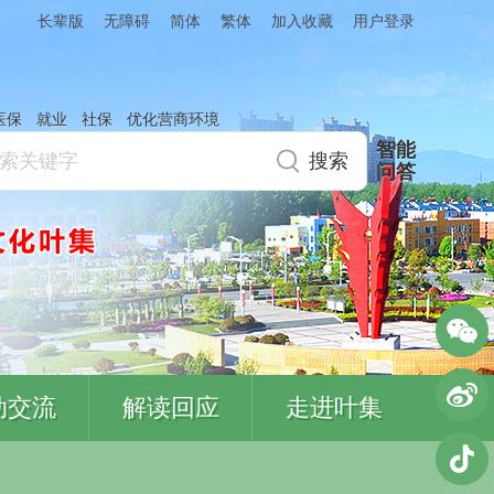
简体
繁体
加入收藏
长辈版
无障碍
用户登录
医保
就业
社保
优化营商环境
智能
问答
动交流
解读回应
走进叶集