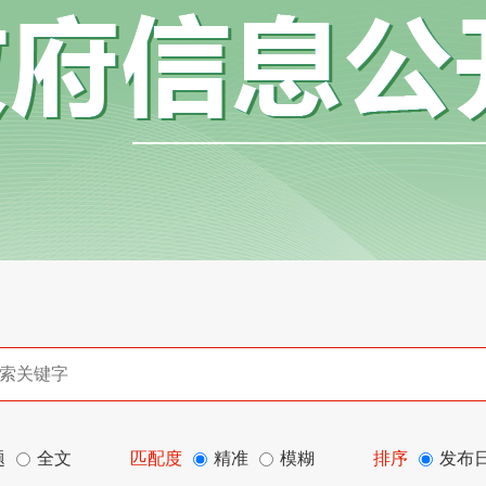
题
全文
匹配度
精准
模糊
排序
发布